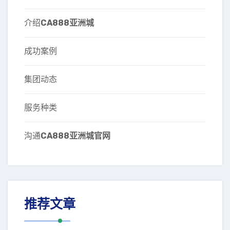
介绍
CA888亚洲城
成功案例
集团动态
服务种类
沟通
CA888亚洲城官网
推荐文章