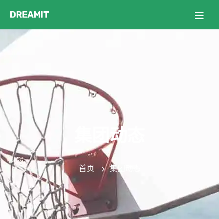
集团动态
首页
集团动态