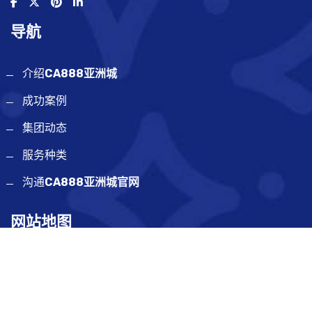
导航
介绍
CA888亚洲城
成功案例
集团动态
服务种类
沟通
CA888亚洲城官网
网站地图
SiteMap
联系方式