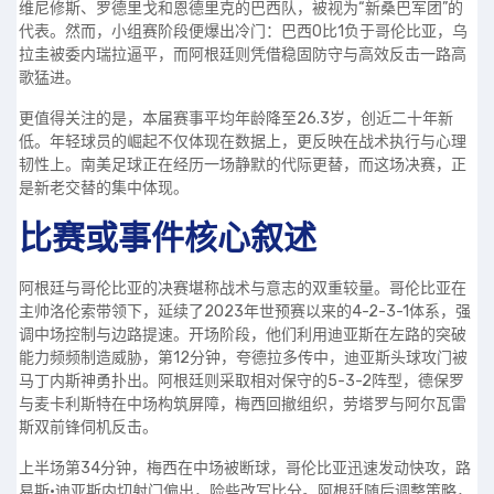
维尼修斯、罗德里戈和恩德里克的巴西队，被视为“新桑巴军团”的
代表。然而，小组赛阶段便爆出冷门：巴西0比1负于哥伦比亚，乌
拉圭被委内瑞拉逼平，而阿根廷则凭借稳固防守与高效反击一路高
歌猛进。
更值得关注的是，本届赛事平均年龄降至26.3岁，创近二十年新
低。年轻球员的崛起不仅体现在数据上，更反映在战术执行与心理
韧性上。南美足球正在经历一场静默的代际更替，而这场决赛，正
是新老交替的集中体现。
比赛或事件核心叙述
阿根廷与哥伦比亚的决赛堪称战术与意志的双重较量。哥伦比亚在
主帅洛伦索带领下，延续了2023年世预赛以来的4-2-3-1体系，强
调中场控制与边路提速。开场阶段，他们利用迪亚斯在左路的突破
能力频频制造威胁，第12分钟，夸德拉多传中，迪亚斯头球攻门被
马丁内斯神勇扑出。阿根廷则采取相对保守的5-3-2阵型，德保罗
与麦卡利斯特在中场构筑屏障，梅西回撤组织，劳塔罗与阿尔瓦雷
斯双前锋伺机反击。
上半场第34分钟，梅西在中场被断球，哥伦比亚迅速发动快攻，路
易斯·迪亚斯内切射门偏出，险些改写比分。阿根廷随后调整策略，