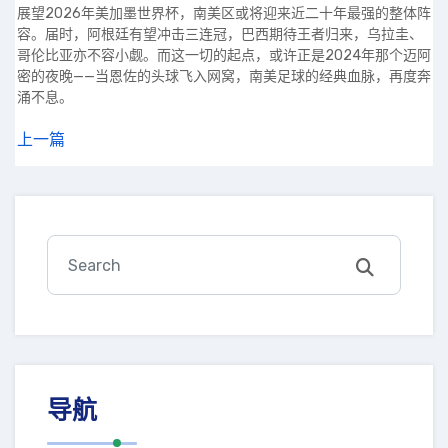
展望2026年美加墨世界杯，南美区或将迎来近二十年最强的整体阵
容。届时，阿根廷有望冲击三连冠，巴西期待王者归来，乌拉圭、
哥伦比亚亦不容小觑。而这一切的起点，或许正是2024年那个迈阿
密的夜晚——当恩佐的头球飞入网窝，南美足球的经典血脉，再度奔
涌不息。
上一篇
导航