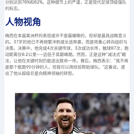
分别达到78%和82%。这种细节上的严谨，正是现代足球顶级强队
的标志。
人物视角
梅西在本届美洲杯的表现或许不是最耀眼的，但却是最具战略意义
的。37岁的他已不再频繁冲刺或长途奔袭，而是将重心转向组织与
决策。决赛中，他完成4次关键传球，3次成功长传，触球87次，跑
动距离仅8.2公里——远低于其巅峰期。然而，正是这种“减法式”踢
法，让他在关键时刻仍能送出致命一传。赛后，梅西表示：“我不再
是那个能跑90分钟的人，但我可以用经验帮助球队。”这番话，道
出了他从超级巨星向精神领袖的转型。