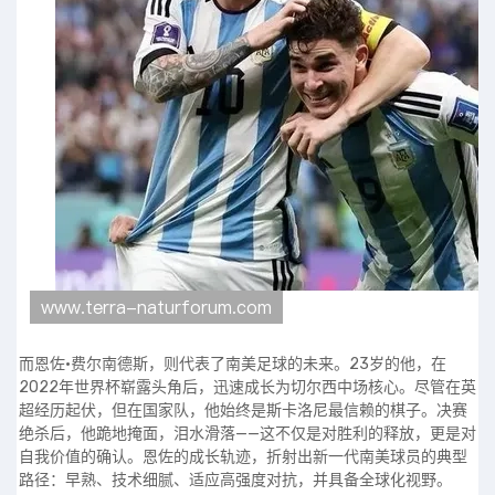
而恩佐·费尔南德斯，则代表了南美足球的未来。23岁的他，在
2022年世界杯崭露头角后，迅速成长为切尔西中场核心。尽管在英
超经历起伏，但在国家队，他始终是斯卡洛尼最信赖的棋子。决赛
绝杀后，他跪地掩面，泪水滑落——这不仅是对胜利的释放，更是对
自我价值的确认。恩佐的成长轨迹，折射出新一代南美球员的典型
路径：早熟、技术细腻、适应高强度对抗，并具备全球化视野。