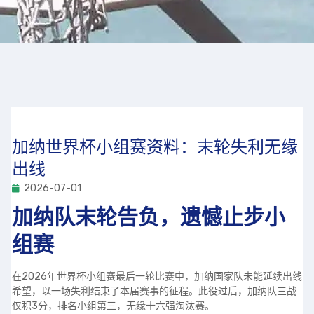
加纳世界杯小组赛资料：末轮失利无缘
出线
2026-07-01
加纳队末轮告负，遗憾止步小
组赛
在2026年世界杯小组赛最后一轮比赛中，加纳国家队未能延续出线
希望，以一场失利结束了本届赛事的征程。此役过后，加纳队三战
仅积3分，排名小组第三，无缘十六强淘汰赛。