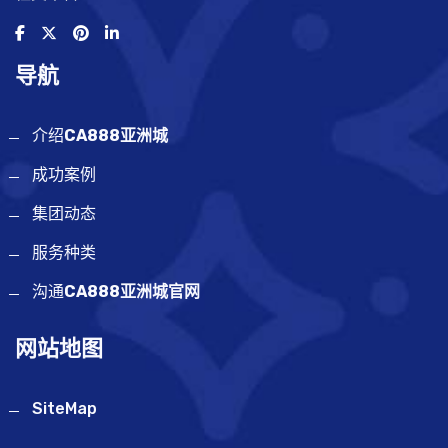
导航
介绍
CA888亚洲城
成功案例
集团动态
服务种类
沟通
CA888亚洲城官网
网站地图
SiteMap