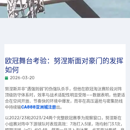
欧冠舞台考验：努涅斯面对豪门的发挥
如何
2026-03-20
努涅斯并非“遇强则弱”的伪强队杀手，但他在欧冠淘汰赛阶段对阵
顶级防守体系时，效率与战术适配性明显受限——数据表明，他更适
合在空间开放、节奏快的环境中爆发，而非在高压逼抢与密集防线
中持续输
CA888亚洲城注册
出。
以2022/23和2023/24两个完整欧冠赛季为观察窗口，努涅斯在
小组赛对阵中下游球队时表现高效：7场打入5球，场均射门3.1次，