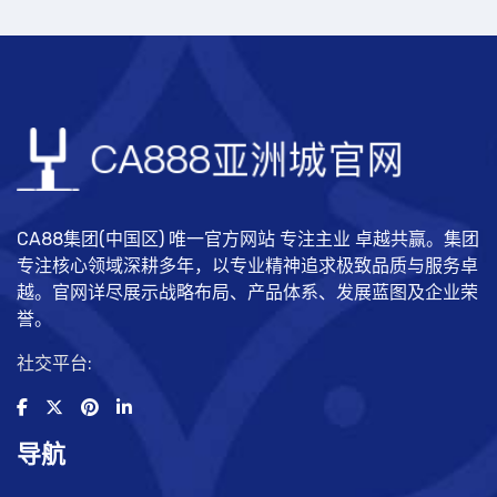
CA88集团(中国区) 唯一官方网站 专注主业 卓越共赢。集团
专注核心领域深耕多年，以专业精神追求极致品质与服务卓
越。官网详尽展示战略布局、产品体系、发展蓝图及企业荣
誉。
社交平台:
导航