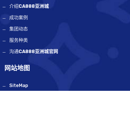
介绍
CA888亚洲城
成功案例
集团动态
服务种类
沟通
CA888亚洲城官网
网站地图
SiteMap
联系方式
扬州市经济开发区邗江中路119号