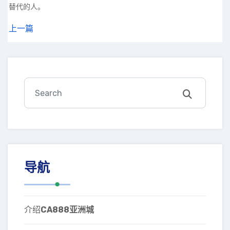
替代的人。
上一篇
导航
介绍
CA888亚洲城