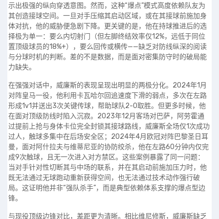
示出极强的纵向穿透意图。然而，这种“爆点”模式高度依赖队友为
其创造接球空间。一旦对手压缩其启动区域，或在其接球前施加身
体对抗，他的威胁便急剧下降。更关键的是，他在持球推进后的选
择极为单一：要么内切射门（但左脚终结效率仅12%，远低于同位
置顶级球员的18%+），要么回传或横传——缺乏对防线纵深的阅读
与分球时机的判断。差的不是数据，而是面对密集防守时的破局能
力缺失。
在强强对话中，威廉斯的表现呈现出明显的两极分化。2024年1月
对阵皇马一役，他利用卡瓦哈尔回追速度下滑的弱点，多次在左路
形成1v1并送出3次关键传球，帮助球队2-0取胜。但更多时候，他
在面对顶级防线时陷入沉寂。2023年12月客场对巴萨，阿劳霍通
过提前上抢与身体卡位完全封锁其接球路线，威廉斯全场仅1次成功
过人，触球多集中在后场安全区；2024年4月欧冠对阵巴黎圣日耳
曼，面对阿什拉夫与维蒂尼亚的协防绞杀，他在左路60分钟内仅完
成9次触球，且无一次进入对方禁区。这些案例暴露了同一问题：
当对手针对性切断其与中场的联系，并在其启动前施加压力时，他
既无法通过无球跑动重新获得空间，也无法通过技术动作强行破
局。这证明他并非“强队杀手”，而是典型依赖体系支撑的爆点型边
锋。
与现役顶级边锋对比，差距更为清晰。相比维尼修斯，威廉斯缺乏