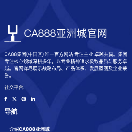
CA88集团(中国区) 唯一官方网站 专注主业 卓越共赢。集团
专注核心领域深耕多年，以专业精神追求极致品质与服务卓
越。官网详尽展示战略布局、产品体系、发展蓝图及企业荣
誉。
社交平台:
导航
介绍
CA888亚洲城