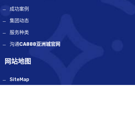
成功案例
集团动态
服务种类
沟通
CA888亚洲城官网
网站地图
SiteMap
联系方式
扬州市经济开发区邗江中路119号
14582169735