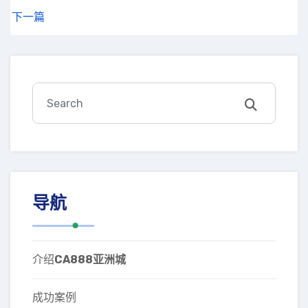
下一篇
导航
介绍
CA888亚洲城
成功案例