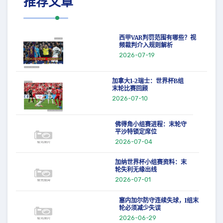
推荐文章
西甲VAR判罚范围有哪些？视
频裁判介入规则解析
2026-07-19
加拿大1-2瑞士：世界杯B组
末轮比赛回顾
2026-07-10
佛得角小组赛进程：末轮守
平沙特锁定席位
2026-07-04
加纳世界杯小组赛资料：末
轮失利无缘出线
2026-07-01
塞内加尔防守连续失球，I组末
轮必须减少失误
2026-06-29