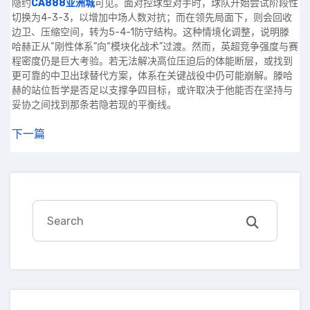
隐约
CA888亚洲城
可见。面对控球型对手时，球队开始尝试阶段性
切换为4-3-3，以增加中场人数对抗；而在领先局面下，则会回收
边卫、压缩空间，转为5-4-1防守结构。这种情境化调整，说明滕
哈赫正从“刚性体系”向“模块化战术”过渡。然而，英超竞争强度与赛
程密度仍是巨大考验。若无法解决高位压迫后的体能断层，或找到
更可靠的中卫出球替代方案，体系在关键战役中仍可能崩解。滕哈
赫的站位哲学是否足以支撑争四目标，或许取决于他能否在坚持与
妥协之间找到那条若隐若现的平衡线。
下一篇