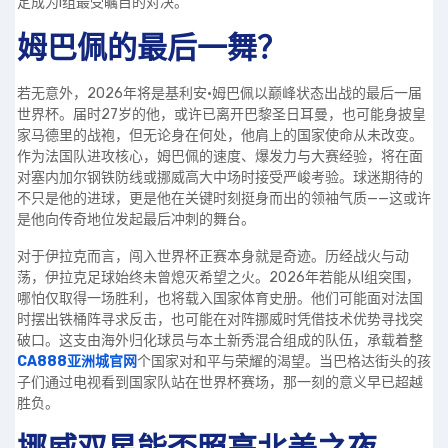
定成为I组最受瞩目的对决。
姆巴佩的最后一舞？
若无意外，2026年将是基利安·姆巴佩以巅峰状态出战的最后一届
世界杯。届时27岁的他，或许已离开巴黎圣日耳曼，也可能身披皇
家马德里的战袍，但无论身在何处，他肩上的国家使命从未改变。
作为法国队进攻核心，姆巴佩的速度、爆发力与大赛经验，将在面
对塞内加尔钢铁防线或挪威高大中场时接受严峻考验。球迷期待的
不只是他的进球，更是他在关键时刻挺身而出的领袖气质——这或许
是他向传奇地位发起最后冲刺的舞台。
对于伊拉克而言，闯入世界杯正赛本身就是奇迹。历经战火与动
荡，伊拉克足球始终未曾熄灭希望之火。2026年若能从I组突围，
哪怕仅取得一场胜利，也将载入国家体育史册。他们可能面对法国
时摆出铁桶阵寻求反击，也可能在对阵挪威时凭借技术优势寻找突
破口。这支由海外归化球员与本土新秀混合组成的队伍，承载着整
CA888亚洲城官网
个国家对和平与荣耀的渴望。当巴格达街头的孩
子们通过电视看到国家队站在世界杯赛场，那一刻的意义早已超越
胜负。