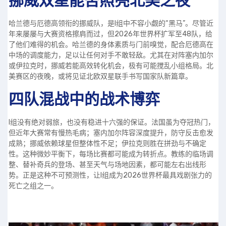
挪威双星能否照亮北美之夜
哈兰德与厄德高领衔的挪威队，是I组中不容小觑的“黑马”。尽管近
年来屡屡与大赛资格擦肩而过，但2026年世界杯扩军至48队，给
了他们难得的机会。哈兰德的身体素质与门前嗅觉，配合厄德高在
中场的调度能力，足以让任何对手不敢轻敌。尤其在对阵塞内加尔
或伊拉克时，挪威若能高效转化机会，极有可能搅乱小组格局。北
美赛区的夜晚，或将见证北欧双星联手书写国家队新篇章。
四队混战中的战术博弈
I组没有绝对弱旅，也没有稳进十六强的保证。法国虽为夺冠热门，
但近年大赛常有慢热毛病；塞内加尔阵容深度提升，防守反击愈发
成熟；挪威依赖球星但整体性不足；伊拉克则胜在拼劲与不确定
性。这种微妙平衡下，每场比赛都可能成为转折点。教练的临场调
整、替补奇兵的登场、甚至天气与场地因素，都可能左右出线形
势。正是这种不可预测性，让I组成为2026世界杯最具戏剧张力的
死亡之组之一。