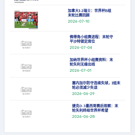
加拿大1-2瑞士：世界杯B组
末轮比赛回顾
2026-07-10
佛得角小组赛进程：末轮守
平沙特锁定席位
2026-07-04
加纳世界杯小组赛资料：末
轮失利无缘出线
2026-07-01
塞内加尔防守连续失球，I组末
轮必须减少失误
2026-06-29
捷克0-3墨西哥赛后观察：末
轮失利终结世界杯希望
2026-06-28