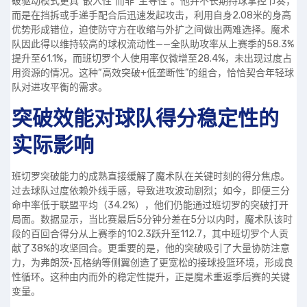
破驱动模式更具“嵌入性”而非“主导性”。他并不长期持球掌控节奏，
而是在挡拆或手递手配合后迅速发起攻击，利用自身2.08米的身高
优势形成错位，迫使防守方在收缩与外扩之间做出两难选择。魔术
队因此得以维持较高的球权流动性——全队助攻率从上赛季的58.3%
提升至61.1%，而班切罗个人使用率仅微增至28.4%，未出现过度占
用资源的情况。这种“高效突破+低垄断性”的组合，恰恰契合年轻球
队对进攻平衡的需求。
突破效能对球队得分稳定性的
实际影响
班切罗突破能力的成熟直接缓解了魔术队在关键时刻的得分焦虑。
过去球队过度依赖外线手感，导致进攻波动剧烈；如今，即便三分
命中率低于联盟平均（34.2%），他们仍能通过班切罗的突破打开
局面。数据显示，当比赛最后5分钟分差在5分以内时，魔术队该时
段的百回合得分从上赛季的102.3跃升至112.7，其中班切罗个人贡
献了38%的攻坚回合。更重要的是，他的突破吸引了大量协防注意
力，为弗朗茨·瓦格纳等侧翼创造了更宽松的接球投篮环境，形成良
性循环。这种由内而外的稳定性提升，正是魔术重返季后赛的关键
变量。