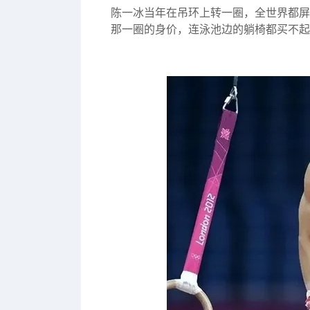
陈一冰当年在吊环上转一圈，全世界都屏
那一圈的身价，连泳池边的躺椅都买不起