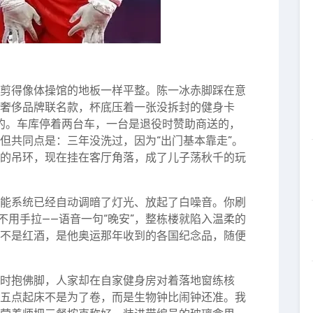
剪得像体操馆的地板一样平整。陈一冰赤脚踩在意
奢侈品牌联名款，杯底压着一张没拆封的健身卡
的。车库停着两台车，一台是退役时赞助商送的，
但共同点是：三年没洗过，因为“出门基本靠走”。
的吊环，现在挂在客厅角落，成了儿子荡秋千的玩
能系统已经自动调暗了灯光、放起了白噪音。你刷
不用手拉——语音一句“晚安”，整栋楼就陷入温柔的
不是红酒，是他奥运那年收到的各国纪念品，随便
时抱佛脚，人家却在自家健身房对着落地窗练核
五点起床不是为了卷，而是生物钟比闹钟还准。我