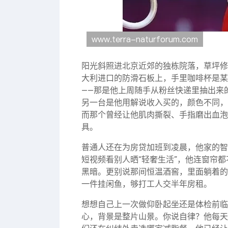
阳光斜照进北京近郊的独栋院落，草坪修
大利进口的防滑石板上，手里咖啡杯是某
——那是他上周随手从粉丝快递里抽出来
另一台是他用解说收入买的，颜色不同，
而那个曾经让他肌肉撕裂、手指磨出血泡
具。
普通人还在为房贷加班到凌晨，他家的智
短视频看别人晒“轻奢生活”，他连窗帘都
黑暗。更别说那间恒温酒窖，里面躺着的
一件挂闲鱼，够打工人交半年房租。
想想自己上一次做仰卧起坐还是体检前临
心，背景是整片山景。你说自律？他每天