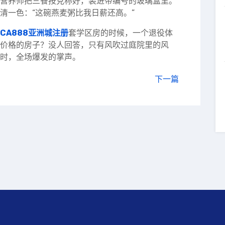
营养师把三餐按克称好，装进带编号的玻璃盒里。
清一色：“这碗燕麦粥比我日薪还高。”
CA888亚洲城注册
套学区房的时候，一个退役体
价格的房子？没人回答，只有风吹过庭院里的风
时，全场爆发的掌声。
下一篇