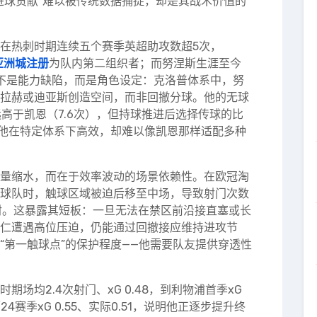
进球贡献”难以被传统数据捕捉，却是其战术价值的
在热刺时期连续五个赛季英超助攻数超5次，
8亚洲城注册
为队内第二组织者；而努涅斯生涯至今
不是能力缺陷，而是角色设定：克洛普体系中，努
拉赫或迪亚斯创造空间，而非回撤分球。他的无球
远高于凯恩（7.6次），但持球推进后选择传球的比
使他在特定体系下高效，却难以像凯恩那样适配多种
量缩水，而在于效率波动的场景依赖性。在欧冠淘
球队时，触球区域被迫后移至中场，导致射门次数
为远射。这暴露其短板：一旦无法在禁区前沿接直塞或长
仁遭遇高位压迫，仍能通过回撤接应维持进攻节
“第一触球点”的保护程度——他需要队友提供穿透性
场均2.4次射门、xG 0.48，到利物浦首季xG
/24赛季xG 0.55、实际0.51，说明他正逐步提升终