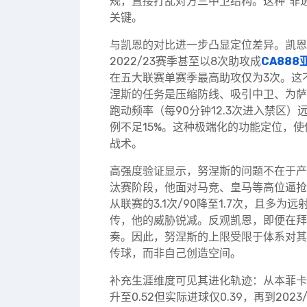
规，直接打乱对方三中卫结构。这种“非
关键。
与凯恩的对比进一步凸显定位差异。凯恩
2022/23赛季甚至以8次助攻成
CA88
在五大联赛单赛季最高助攻仅为3次。这
涅斯的任务是压缩防线、吸引中卫、为萨
跑动频率（每90分钟12.3次进入禁区）
例不足15%。这种极端化的功能定位，
战术。
高强度验证显示，努涅斯的问题不在于产
汰赛阶段，他面对马竞、皇马等高位逼抢
从联赛的3.1次/90降至1.7次，且多
传，他的威胁锐减。反观凯恩，即便在拜
奏。因此，努涅斯的上限受限于体系对其
传球，而非自己创造空间。
补充生涯维度可见其进化轨迹：从本菲卡时期
升至0.52但实际进球仅0.39，再到2023