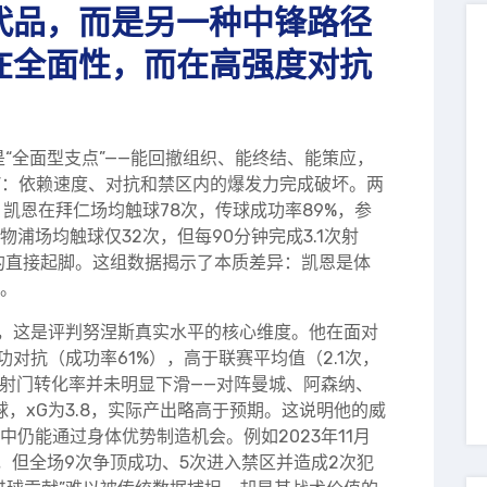
代品，而是另一种中锋路径
在全面性，而在高强度对抗
“全面型支点”——能回撤组织、能终结、能策应，
锋”：依赖速度、对抗和禁区内的爆发力完成破坏。两
：凯恩在拜仁场均触球78次，传球成功率89%，参
浦场均触球仅32次，但每90分钟完成3.1次射
后的直接起脚。这组数据揭示了本质差异：凯恩是体
。
”，这是评判努涅斯真实水平的核心维度。他在面对
功对抗（成功率61%），高于联赛平均值（2.1次，
的射门转化率并未明显下滑——对阵曼城、阿森纳、
球，xG为3.8，实际产出略高于预期。这说明他的威
仍能通过身体优势制造机会。例如2023年11月
，但全场9次争顶成功、5次进入禁区并造成2次犯