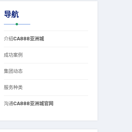
导航
介绍
CA888亚洲城
成功案例
集团动态
服务种类
沟通
CA888亚洲城官网