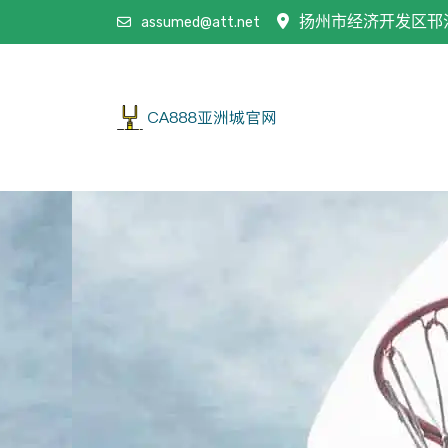
扬州市经济开发区邗江
assumed@att.net